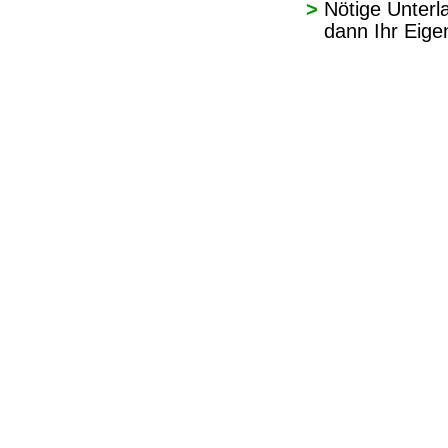
>
Nötige Unterl
   dann Ihr Eige