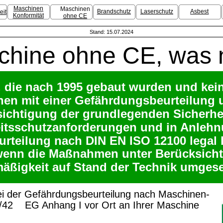
Maschinen
Maschinen
Brandschutz
Laserschutz
Asbest
eit
Konformität
ohne CE
Stand: 15.07.2024
chine ohne CE, was 
 die nach 1995 gebaut wurden und kei
en mit einer Gefährdungsbeurteilung u
ichtigung der grundlegenden Sicherhei
tsschutzanforderungen und in Anlehnu
urteilung nach DIN EN ISO 12100 legal 
wenn die Maßnahmen unter Berücksicht
mäßigkeit auf Stand der Technik umgese
ei der Gefährdungsbeurteilung nach Maschinen-
06/42    EG Anhang I vor Ort an Ihrer Maschine