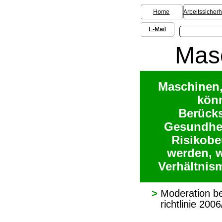
Home
Arbeitssicherh
E-Mail
E-Mail
Mas
Maschinen,
könn
Berücks
Gesundhei
Risikobe
werden, 
Verhältnis
>
Moderation b
   richtlinie 20