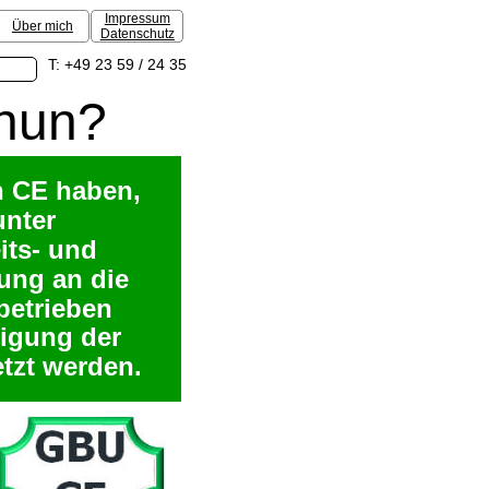
Impressum
Über mich
Datenschutz
T: +49 23 59 / 24 35
nun?
n CE haben, 
nter 
ts- und 
ng an die 
betrieben 
igung der 
tzt werden. 